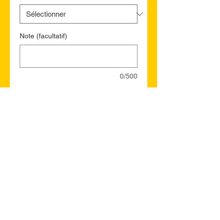
Note (facultatif)
0/500
Quantité
*
Ajouter au panier
Commander et payer
Mississauga YP