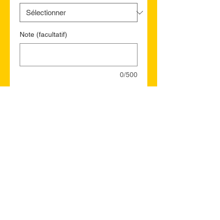
Note (facultatif)
0/500
Quantité
*
Ajouter au panier
Commander et payer
Ville Marie