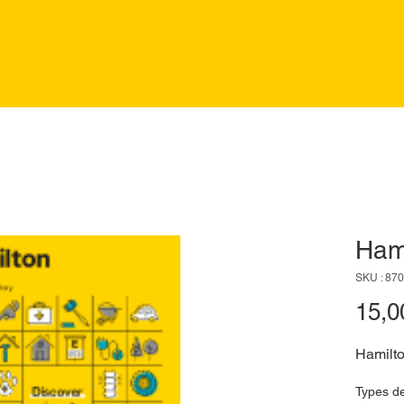
Ham
SKU : 87
15,0
Hamilt
Types d