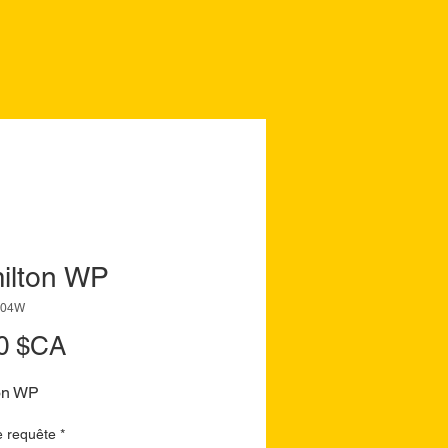
ilton WP
004W
Prix
0 $CA
on WP
e requête
*