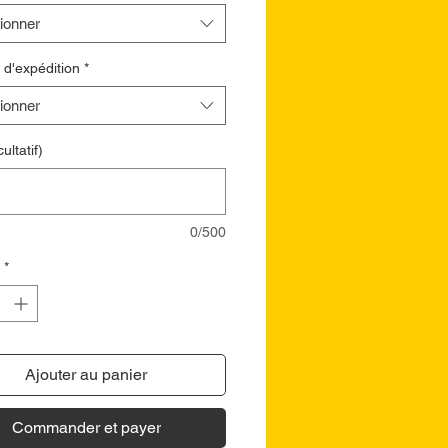
ionner
 d'expédition
*
ionner
ultatif)
0/500
*
Ajouter au panier
Commander et payer