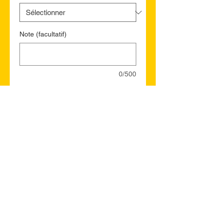
Note (facultatif)
0/500
Quantité
*
Ajouter au panier
Commander et payer
Fort McMurray