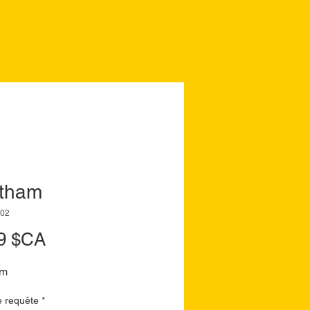
tham
002
Prix
9 $CA
am
e requête
*