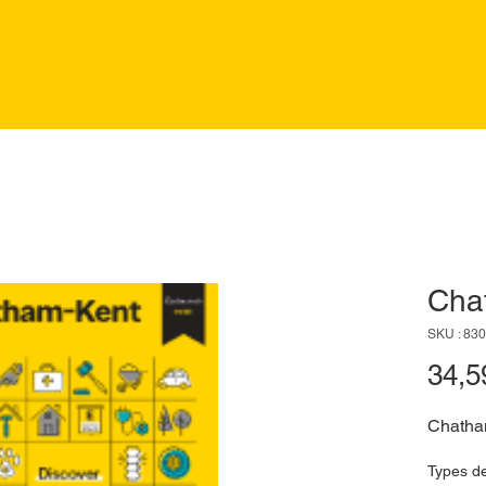
Cha
SKU : 83
34,5
Chath
Types d