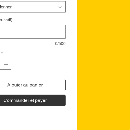
ionner
ultatif)
0/500
*
Ajouter au panier
Commander et payer