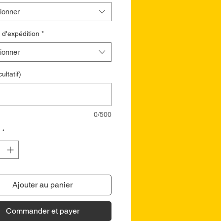
ionner
 d'expédition
*
ionner
ultatif)
0/500
*
Ajouter au panier
Commander et payer