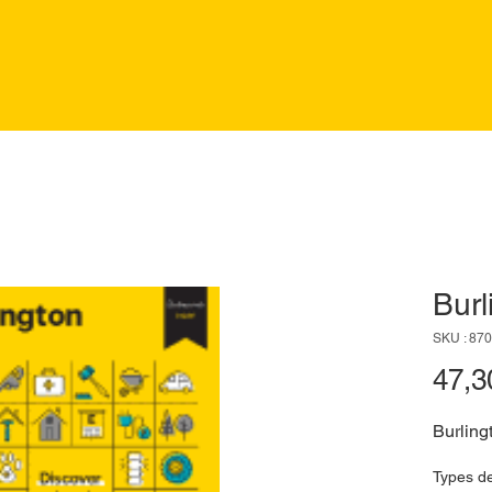
Burl
SKU : 87
47,3
Burling
Types d