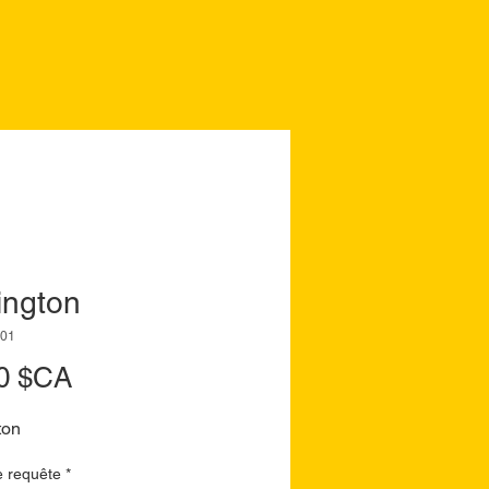
ington
001
Prix
0 $CA
ton
e requête
*