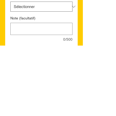
Note (facultatif)
0/500
Quantité
*
Ajouter au panier
Commander et payer
Bruce Municipal