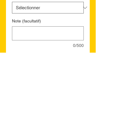
Note (facultatif)
0/500
Quantité
*
Ajouter au panier
Commander et payer
Sussex