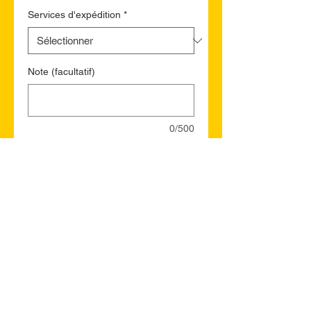
Services d'expédition
*
Note (facultatif)
0/500
Quantité
*
Ajouter au panier
Commander et payer
Windsor WP (Residential)