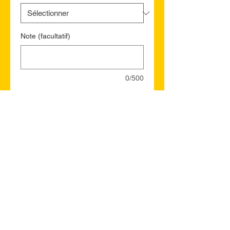
Note (facultatif)
0/500
Quantité
*
Ajouter au panier
Commander et payer
St. John's