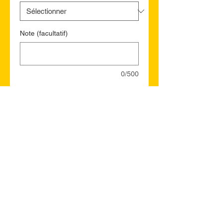
Note (facultatif)
0/500
Quantité
*
Ajouter au panier
Commander et payer
St. Catharines